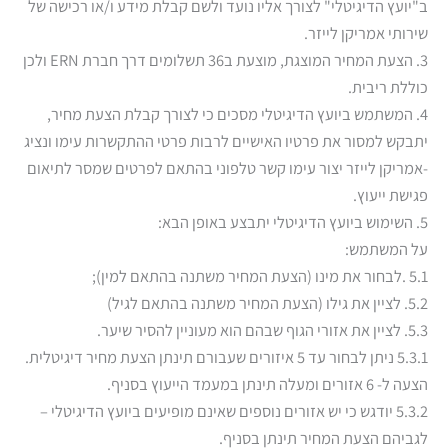
ב"יועץ הדיגיטלי" לצורך אליו נועד ולשם קבלת מידע ו/או רכישה של
שירותי אמריקן לייזר.
3. הצעת המחיר המוצגת, מוצעת ב36 תשלומים דרך חברת ERN ולכן
כוללת ריבית.
4. המשתמש ביועץ הדיגיטלי מסכים כי לצורך קבלת הצעת מחיר,
יתבקש למסור את פרטיו האישיים לרבות פרטי ההתקשרות עימו ונציג
-אמריקן לייזר יצור עימו קשר טלפוני בהתאם לפרטים שמסר לתיאום
פגישת ייעוץ.
5. השימוש ביועץ הדיגיטלי יתבצע באופן הבא:
על המשתמש:
5.1 .לבחור את מינו (הצעת המחיר משתנה בהתאם למין);
5.2. לציין את גילו (הצעת המחיר משתנה בהתאם לגיל)
5.3. לציין את אזורי הגוף שבהם הוא מעוניין להסיר שיער.
5.3.1 ניתן לבחור עד 5 איזורים שעבורם תינתן הצעת מחיר דיגיטלית.
הצעה ל- 6 אזורים ומעלה תינתן במעמד הייעוץ בסניף.
5.3.2 יודגש כי יש אזורים נוספים שאינם מופיעים ביועץ הדיגיטלי –
לגביהם הצעת המחיר תינתן בסניף.