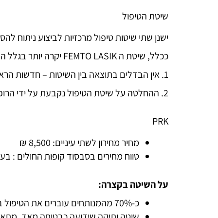
שיטת הטיפול
ישנן שתי שיטות טיפול מרכזיות לביצוע ניתוח להסרת משקפיים בלי
ככלל, שיטת ה FEMTO LASIK יקרה יותר בגלל העלויות הכרוכות בה למכון המנתח, אבל חשוב להדגיש כבר שני דברים:
1. אין הבדלים בתוצאה בין השיטות – חדשות הראייה המושגת בסופו של דבר הינה זהה.
2. ההחלטה על שיטת הטיפול נקבעת על ידי הרופא בלבד ואינה נתונה לבחירת המטופל.
PRK
מחיר מחירון לשתי עיניים: 8,500 ₪
טווח מחירים בסבסוד קופות החולים : בערך 4,000 – 7,500 ₪ ( תלוי ק
על השיטה בקצרה:
כ-70% מהמנותחים עוברים את הטיפול בשיטה זו.
שיטה ותיקה שידועה כבטוחה מאד. מתאימ