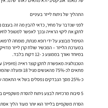
של מאמר אוביקטיבי ולא מתאים לאתר שלנו. אין ל
התהליך של ניתוח לייזר בעיניים
לפני שנדבר על מחיר, כדאי להבין מה זה בעצם נ
לתקן את ליקוי הראייה ובכך לאפשר למטופל לחיו
הטיפול מבוצע על ידי רופא מנתח, מומחה לרפואת
במערכת הלייזר – המכשיר שולח קרן לייזר מדויי
במיוחד ואורך בממוצע כ -12 דקות בלבד.
מתאים לכ-75% מהאנשים מגיל 18 ומעלה שהמספר שלהם יציב לפחות שנה, ושאינם סובלים ממחלות עיניים מסוימות.
כ-25% מסך הנבדקים נפסלים בשל אי התאמה של מצב העין לטיפול. ( לדוגמא קרנית דקה מדי, מבנה קרנית ועוד..)
5 סיבות מרכזיות לבצע ניתוח להסרת משקפיים בלייזר
הסרת משקפיים בלייזר הוא יותר מעוד הליך אסתט