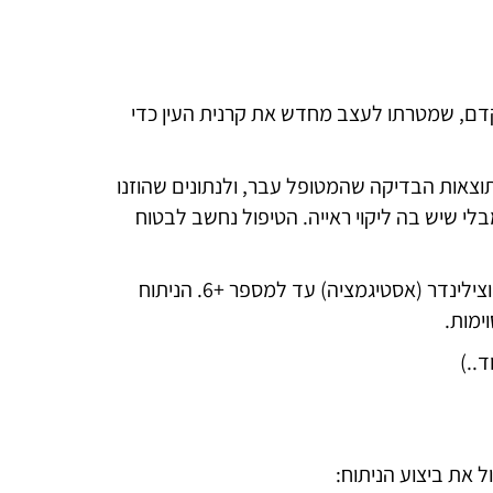
תקדם, שמטרתו לעצב מחדש את קרנית העין כדי
וצאות הבדיקה שהמטופל עבר, ולנתונים שהוזנו
לי שיש בה ליקוי ראייה. הטיפול נחשב לבטוח
הטכנולוגיה מאפשרת לתקן קוצר ראייה (מיופיה) עד למספר של 10-, רוחק ראייה (היפראופיה) עד למספר של +6; וצילינדר (אסטיגמציה) עד למספר +6. הניתוח
 את ביצוע הניתוח: