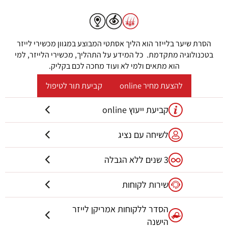
C
C
C
l
l
l
הסרת שיער בלייזר הוא הליך אסתטי המבוצע במגוון מכשירי לייזר
i
i
i
בטכנולוגיה מתקדמת. כל המידע על התהליך, מכשירי הלייזר, למי
c
c
c
הוא מתאים ולמי לא ועוד מחכה לכם בקליק.
k
k
k
להצעת מחיר online
קביעת תור לטיפול
t
t
t
o
o
o
קביעת ייעוץ online
s
s
s
e
e
e
לשיחה עם נציג
e
e
e
s
s
s
3 שנים ללא הגבלה
l
l
l
i
i
i
שירות לקוחות
d
d
d
הסדר ללקוחות אמריקן לייזר
e
e
e
הישנה
3
2
1